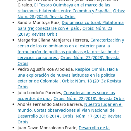
Giraldo,
El Tesoro Quimbaya en el marco de las
relaciones bilaterales entre Colombia y España
,
Orbis:
Núm. 28 (2024): Revista Orbis
Sandra Montoya Ruiz,
Diplomacia cultural: Plataforma
para (re) conectarse con el país
,
Orbis: Núm. 23
(2019): Revista Orbis
Margarita Eliana Manjarrez Herrera,
Caracterización y
censo de los colombianos en el exterior para la
formulación de políticas públicas y la prestación de
servicios consulares
,
Orbis: Núm. 27 (2023): Revista
Orbis
Pedro Agustín Roa Arboleda,
Respice Omnia. Hacia
una exploración de nuevas latitudes en la política
exterior de Colombia
,
Orbis: Núm. 18 (2013): Revista
Orbis
Julio Londoño Paredes,
Consideraciones sobre los
acuerdos de paz
,
Orbis: Núm. 22 (2018): Revista Orbis
Andrés Fernando Gáfaro Barrera,
Nuestro lugar en el
mundo. Cortas observaciones al Plan Nacional de
Desarrollo 2010-2014
,
Orbis: Núm. 17 (2012): Revista
Orbis
Juan David Moncaleano Prado,
Desarrollo de la