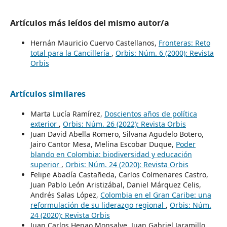
Artículos más leídos del mismo autor/a
Hernán Mauricio Cuervo Castellanos,
Fronteras: Reto
total para la Cancillería
,
Orbis: Núm. 6 (2000): Revista
Orbis
Artículos similares
Marta Lucía Ramírez,
Doscientos años de política
exterior
,
Orbis: Núm. 26 (2022): Revista Orbis
Juan David Abella Romero, Silvana Agudelo Botero,
Jairo Cantor Mesa, Melina Escobar Duque,
Poder
blando en Colombia: biodiversidad y educación
superior
,
Orbis: Núm. 24 (2020): Revista Orbis
Felipe Abadía Castañeda, Carlos Colmenares Castro,
Juan Pablo León Aristizábal, Daniel Márquez Celis,
Andrés Salas López,
Colombia en el Gran Caribe: una
reformulación de su liderazgo regional
,
Orbis: Núm.
24 (2020): Revista Orbis
Juan Carlos Henao Monsalve, Juan Gabriel Jaramillo