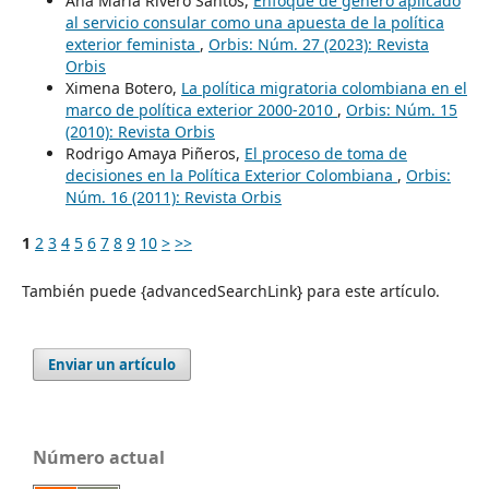
Ana María Rivero Santos,
Enfoque de género aplicado
al servicio consular como una apuesta de la política
exterior feminista
,
Orbis: Núm. 27 (2023): Revista
Orbis
Ximena Botero,
La política migratoria colombiana en el
marco de política exterior 2000-2010
,
Orbis: Núm. 15
(2010): Revista Orbis
Rodrigo Amaya Piñeros,
El proceso de toma de
decisiones en la Política Exterior Colombiana
,
Orbis:
Núm. 16 (2011): Revista Orbis
1
2
3
4
5
6
7
8
9
10
>
>>
También puede {advancedSearchLink} para este artículo.
Enviar un artículo
Número actual