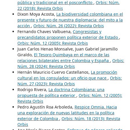
pública y tradicional en el posconflicto
,
Orbis: Núm.
22 (2018): Revista Orbis
Dixon Moya Acosta,
La biodiversidad colombiana en el
presente y futuro de nuestra diplomacia: del mito a la
acción
,
Orbis: Núm. 26 (2022): Revista Orbis
Fernando Chaves Valbuena,
Congresistas y
precandidatos proponen política exterior de Estado
,
Orbis: Núm. 12 (2005): Revista Orbis
Juan Carlos Henao Monsalve, Juan Gabriel Jaramillo
Giraldo,
El Tesoro Quimbaya en el marco de las
relaciones bilaterales entre Colombia y España
,
Orbis:
Núm. 28 (2024): Revista Orbis
Hernán Mauricio Cuervo Castellanos,
La promoción
cultural en los consulados: un oficio que nace
,
Orbis:
Núm. 27 (2023): Revista Orbis
Rodrigo Rivera,
La doctrina Colombiana: una
propuesta de política exterior
,
Orbis: Núm. 12 (2005):
Revista Orbis
Pedro Agustín Roa Arboleda,
Respice Omnia. Hacia
una exploración de nuevas latitudes en la política
exterior de Colombia
,
Orbis: Núm. 18 (2013): Revista
Orbis