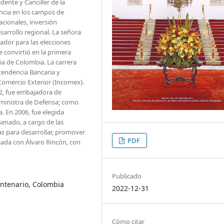
dente y Canciller de la
ncia en los campos de
acionales, inversión
sarrollo regional. La señora
ador para las elecciones
e convirtió en la primera
ia de Colombia. La carrera
tendencia Bancaria y
Comercio Exterior (Incomex).
2, fue embajadora de
 ministra de Defensa; como
. En 2006, fue elegida
enado, a cargo de las
as para desarrollar, promover
PDF
asada con Álvaro Rincón, con
Publicado
centenario, Colombia
2022-12-31
Cómo citar