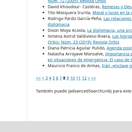
Núm. 12 (2005): Revista Orbis
David Khoudour- Castéras,
Remesas y Desa
Tito Mosquera Irurita,
Moral y luces en la
Rodrigo Pardo García-Peña,
Las relacione
diplomacia
Dixon Moya Acosta,
La diplomacia, una pr
Ximena Astrid Valdivieso Rivera,
Los logro
Orbis: Núm. 23 (2019): Revista Orbis
Diana Patricia Aguilar Pulido,
Agenda posi
Natasha Arroyave Monsalve,
Importancia d
en situaciones de emergencia: El caso de
Mauricio Franco de Armas,
Irán ¿enclave 
<<
<
3
4
5
6
7
8
9
10
11
12
>
>>
También puede {advancedSearchLink} para este 