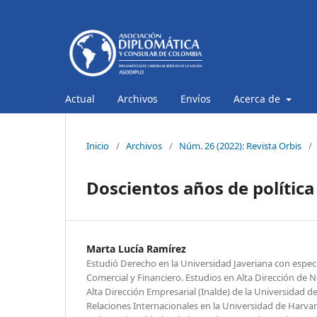
Actual
Archivos
Envíos
Acerca de
Inicio
/
Archivos
/
Núm. 26 (2022): Revista Orbis
/
Doscientos años de política
Marta Lucía Ramírez
Estudió Derecho en la Universidad Javeriana con espec
Comercial y Financiero. Estudios en Alta Dirección de N
Alta Dirección Empresarial (Inalde) de la Universidad d
Relaciones Internacionales en la Universidad de Harv