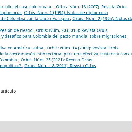
rrollo, el caso colombiano
,
Orbis: Núm. 13 (2007): Revista Orbis
 diplomacia
,
Orbis: Núm. 1 (1994): Notas de diplomacia
s de Colombia con la Unión Europea
,
Orbis: Núm. 2 (1995): Notas d
ofesión de riesgo
,
Orbis: Núm. 20 (2015): Revista Orbis
s y desafíos para Colombia del pacto mundial sobre migraciones
,
tiva en América Latina
,
Orbis: Núm. 14 (2009): Revista Orbis
e la coordinación intersectorial para una efectiva asistencia consu
 Colombia
,
Orbis: Núm. 25 (2021): Revista Orbis
geopolítico?
,
Orbis: Núm. 18 (2013): Revista Orbis
artículo.