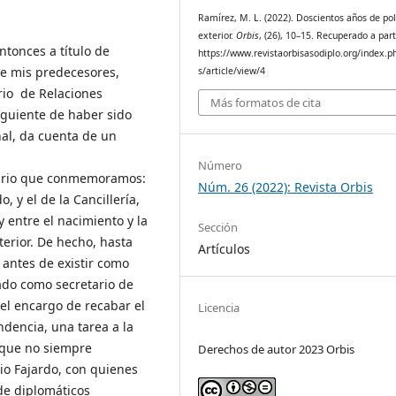
Ramírez, M. L. (2022). Doscientos años de pol
exterior.
Orbis
, (26), 10–15. Recuperado a part
tonces a título de
https://www.revistaorbisasodiplo.org/index.p
de mis predecesores,
s/article/view/4
erio de Relaciones
Más formatos de cita
iguiente de haber sido
al, da cuenta de un
Número
enario que conmemoramos:
Núm. 26 (2022): Revista Orbis
, y el de la Cancillería,
y entre el nacimiento y la
Sección
xterior. De hecho, hasta
Artículos
 antes de existir como
ado como secretario de
 el encargo de recabar el
Licencia
ndencia, una tarea a la
nque no siempre
Derechos de autor 2023 Orbis
io Fajardo, con quienes
de diplomáticos