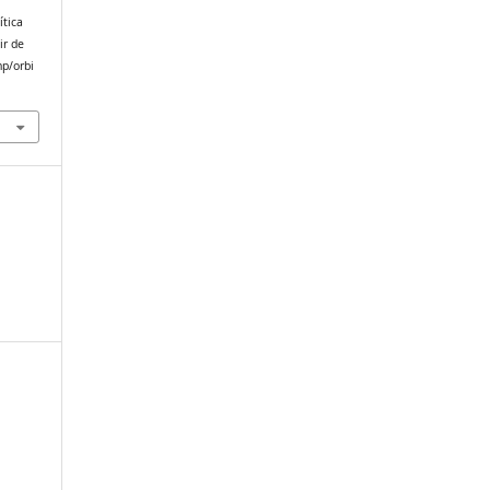
ítica
ir de
hp/orbi