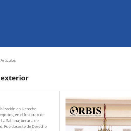
Artículos
 exterior
ialización en Derecho
egocios, en el Instituto de
e La Sabana; becaria de
ard. Fue docente de Derecho