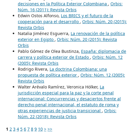
decisiones en la Política Exterior Colombiana
,
Orbis:
Núm. 16 (2011): Revista Orbis
Edwin Ostos Alfonso,
Los BRICS y el futuro de la
cooperación para el desarrollo
,
Orbis: Núm. 20 (2015):
Revista Orbis
Natalia Jiménez Esguerra,
La renovación de la política
exterior en Egipto
,
Orbis: Núm. 20 (2015): Revista
Orbis
Pablo Gómez de Olea Bustinza,
España: diplomacia de
carrera y política exterior de Estado
,
Orbis: Núm. 12
(2005): Revista Orbis
Rodrigo Rivera,
La doctrina Colombiana: una
propuesta de política exterior
,
Orbis: Núm. 12 (2005):
Revista Orbis
Walter Arévalo Ramírez, Veronica Hölker,
La
jurisdicción especial para la paz y la corte penal
internacional: Concurrencias y desaciertos frente al
derecho penal internacional, el estatuto de roma y
otras experiencias de justicia transicional
,
Orbis:
Núm. 22 (2018): Revista Orbis
1
2
3
4
5
6
7
8
9
10
>
>>