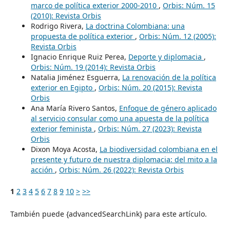
marco de política exterior 2000-2010
,
Orbis: Núm. 15
(2010): Revista Orbis
Rodrigo Rivera,
La doctrina Colombiana: una
propuesta de política exterior
,
Orbis: Núm. 12 (2005):
Revista Orbis
Ignacio Enrique Ruiz Perea,
Deporte y diplomacia
,
Orbis: Núm. 19 (2014): Revista Orbis
Natalia Jiménez Esguerra,
La renovación de la política
exterior en Egipto
,
Orbis: Núm. 20 (2015): Revista
Orbis
Ana María Rivero Santos,
Enfoque de género aplicado
al servicio consular como una apuesta de la política
exterior feminista
,
Orbis: Núm. 27 (2023): Revista
Orbis
Dixon Moya Acosta,
La biodiversidad colombiana en el
presente y futuro de nuestra diplomacia: del mito a la
acción
,
Orbis: Núm. 26 (2022): Revista Orbis
1
2
3
4
5
6
7
8
9
10
>
>>
También puede {advancedSearchLink} para este artículo.