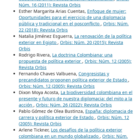
Núm. 16 (2011): Revista Orbis
Esther Margarita Arias Cuentas,
Enfoque de mujer:
Oportunidades para el ejercicio de una diplomacia
pública y tradicional en el posconflicto
,
Orbis: Núm.
22 (2018): Revista Orbis
Natalia Jiménez Esguerra,
La renovación de la política
exterior en Egipto
,
Orbis: Núm. 20 (2015): Revista
Orbis
Rodrigo Rivera,
La doctrina Colombiana: una
propuesta de política exterior
,
Orbis: Núm. 12 (2005):
Revista Orbis
Fernando Chaves Valbuena,
Congresistas y
precandidatos proponen política exterior de Estado
,
Orbis: Núm. 12 (2005): Revista Orbis
Dixon Moya Acosta,
La biodiversidad colombiana en el
presente y futuro de nuestra diplomacia: del mito a la
acción
,
Orbis: Núm. 26 (2022): Revista Orbis
Pablo Gómez de Olea Bustinza,
España: diplomacia de
carrera y política exterior de Estado
,
Orbis: Núm. 12
(2005): Revista Orbis
Arlene Tickner,
Los desafíos de la política exterior
colombiana en un mundo globalizado
,
Orbis: Núm.