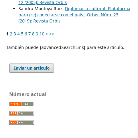
12 (2005): Revista Orbis
Sandra Montoya Ruiz,
Diplomacia cultural: Plataforma
para (re) conectarse con el país
,
Orbis: Núm. 23
(2019): Revista Orbis
1
2
3
4
5
6
7
8
9
10
>
>>
También puede {advancedSearchLink} para este artículo.
Enviar un artículo
Número actual