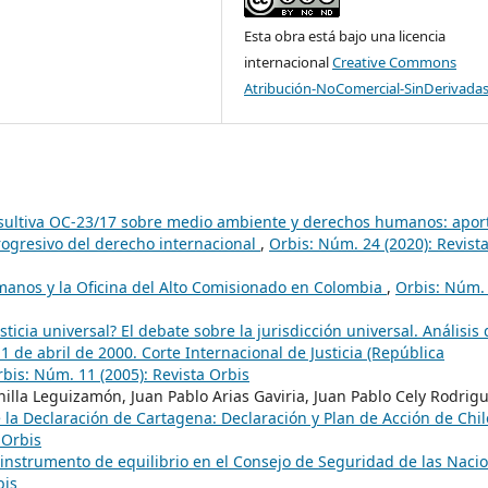
Esta obra está bajo una licencia
internacional
Creative Commons
Atribución-NoComercial-SinDerivadas
sultiva OC-23/17 sobre medio ambiente y derechos humanos: apor
progresivo del derecho internacional
,
Orbis: Núm. 24 (2020): Revist
anos y la Oficina del Alto Comisionado en Colombia
,
Orbis: Núm.
sticia universal? El debate sobre la jurisdicción universal. Análisis 
1 de abril de 2000. Corte Internacional de Justicia (República
bis: Núm. 11 (2005): Revista Orbis
illa Leguizamón, Juan Pablo Arias Gaviria, Juan Pablo Cely Rodrigu
 la Declaración de Cartagena: Declaración y Plan de Acción de Chil
 Orbis
instrumento de equilibrio en el Consejo de Seguridad de las Naci
bis