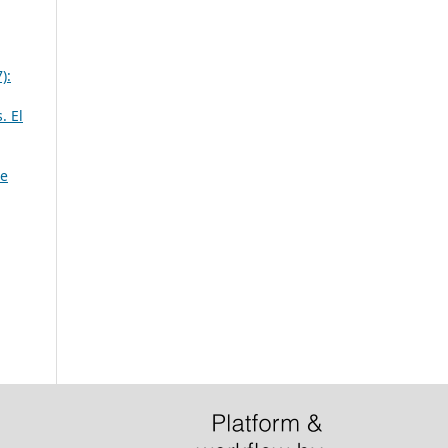
):
. El
de