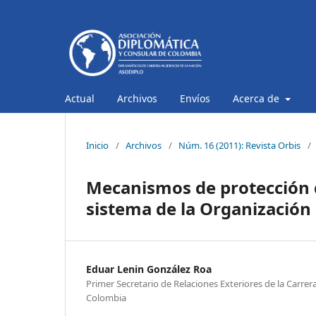
Actual
Archivos
Envíos
Acerca de
Inicio
/
Archivos
/
Núm. 16 (2011): Revista Orbis
/
Mecanismos de protección d
sistema de la Organización
Eduar Lenin González Roa
Primer Secretario de Relaciones Exteriores de la Carre
Colombia