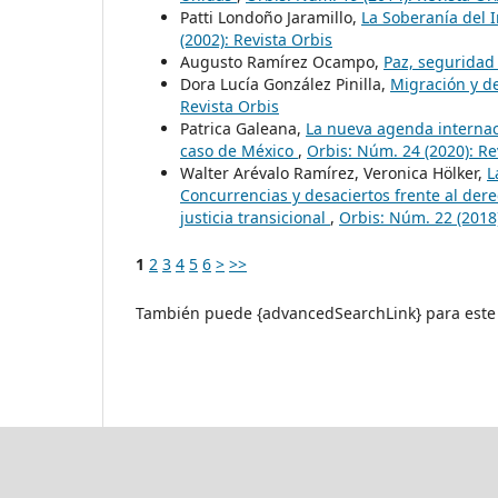
Patti Londoño Jaramillo,
La Soberanía del 
(2002): Revista Orbis
Augusto Ramírez Ocampo,
Paz, segurida
Dora Lucía González Pinilla,
Migración y d
Revista Orbis
Patrica Galeana,
La nueva agenda internac
caso de México
,
Orbis: Núm. 24 (2020): Re
Walter Arévalo Ramírez, Veronica Hölker,
L
Concurrencias y desaciertos frente al dere
justicia transicional
,
Orbis: Núm. 22 (2018)
1
2
3
4
5
6
>
>>
También puede {advancedSearchLink} para este 