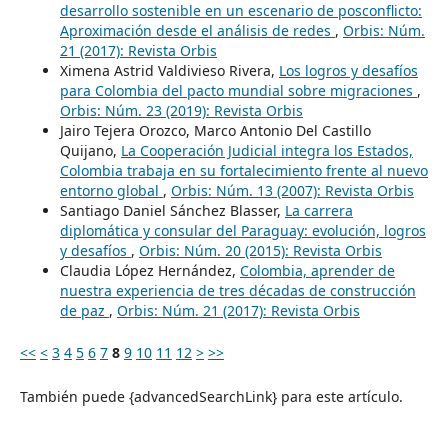
desarrollo sostenible en un escenario de posconflicto:
Aproximación desde el análisis de redes
,
Orbis: Núm.
21 (2017): Revista Orbis
Ximena Astrid Valdivieso Rivera,
Los logros y desafíos
para Colombia del pacto mundial sobre migraciones
,
Orbis: Núm. 23 (2019): Revista Orbis
Jairo Tejera Orozco, Marco Antonio Del Castillo
Quijano,
La Cooperación Judicial integra los Estados,
Colombia trabaja en su fortalecimiento frente al nuevo
entorno global
,
Orbis: Núm. 13 (2007): Revista Orbis
Santiago Daniel Sánchez Blasser,
La carrera
diplomática y consular del Paraguay: evolución, logros
y desafíos
,
Orbis: Núm. 20 (2015): Revista Orbis
Claudia López Hernández,
Colombia, aprender de
nuestra experiencia de tres décadas de construcción
de paz
,
Orbis: Núm. 21 (2017): Revista Orbis
<<
<
3
4
5
6
7
8
9
10
11
12
>
>>
También puede {advancedSearchLink} para este artículo.