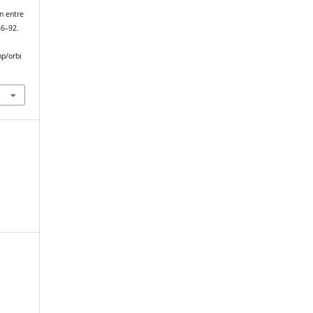
n entre
 86–92.
hp/orbi