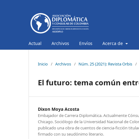
Actual
Archivos
Envíos
Acerca de
Inicio
/
Archivos
/
Núm. 25 (2021): Revista Orbis
/
El futuro: tema común entre
Dixon Moya Acosta
Embajador de Carrera Diplomática. Actualmente Cónsu
Chicago. Sociólogo de la Universidad Nacional de Colom
publicado una obra de cuentos de ciencia-ficción titu
firmado con su seudónimo literario.