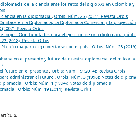
 diplomacia de la ciencia ante los retos del siglo XXI en Colombia y 
bis
 ciencia en la diplomacia
,
Orbis: Núm. 25 (2021): Revista Orbis
 Cambios en la Diplomacia, La Diplomacia Comercial y la proyecció
 (2007): Revista Orbis
e mujer: Oportunidades para el ejercicio de una diplomacia públi
22 (2018): Revista Orbis
 Plataforma para (re) conectarse con el país
,
Orbis: Núm. 23 (2019)
biana en el presente y futuro de nuestra diplomacia: del mito a la
is
el futuro en el presente
,
Orbis: Núm. 19 (2014): Revista Orbis
para administrar el Futuro
,
Orbis: Núm. 3 (1996): Notas de diplom
 diplomacia
,
Orbis: Núm. 1 (1994): Notas de diplomacia
lomacia
,
Orbis: Núm. 19 (2014): Revista Orbis
artículo.