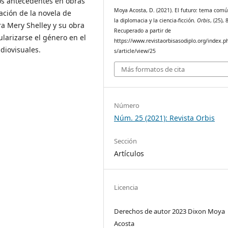
nos antecedentes en obras
Moya Acosta, D. (2021). El futuro: tema comú
ración de la novela de
la diplomacia y la ciencia-ficción.
Orbis
, (25),
ora Mery Shelley y su obra
Recuperado a partir de
larizarse el género en el
https://www.revistaorbisasodiplo.org/index.p
diovisuales.
s/article/view/25
Más formatos de cita
Número
Núm. 25 (2021): Revista Orbis
Sección
Artículos
Licencia
Derechos de autor 2023 Dixon Moya
Acosta