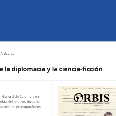
Artículos
 la diplomacia y la ciencia-ficción
l General de Colombia en
bia. Entre otros libros ha
lada Relatos extemporáneos,