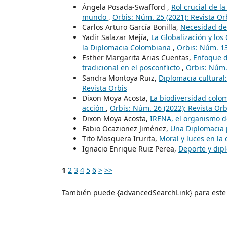
Ángela Posada-Swafford ,
Rol crucial de la
mundo
,
Orbis: Núm. 25 (2021): Revista Or
Carlos Arturo García Bonilla,
Necesidad de
Yadir Salazar Mejía,
La Globalización y los
la Diplomacia Colombiana
,
Orbis: Núm. 13
Esther Margarita Arias Cuentas,
Enfoque d
tradicional en el posconflicto
,
Orbis: Núm. 
Sandra Montoya Ruiz,
Diplomacia cultural:
Revista Orbis
Dixon Moya Acosta,
La biodiversidad colom
acción
,
Orbis: Núm. 26 (2022): Revista Orb
Dixon Moya Acosta,
IRENA, el organismo d
Fabio Ocazionez Jiménez,
Una Diplomacia 
Tito Mosquera Irurita,
Moral y luces en la
Ignacio Enrique Ruiz Perea,
Deporte y dip
1
2
3
4
5
6
>
>>
También puede {advancedSearchLink} para este 