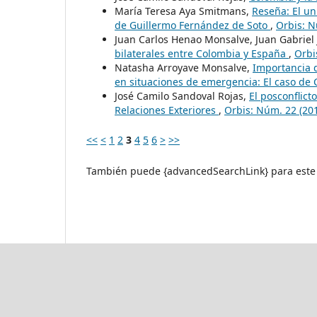
María Teresa Aya Smitmans,
Reseña: El uni
de Guillermo Fernández de Soto
,
Orbis: N
Juan Carlos Henao Monsalve, Juan Gabriel 
bilaterales entre Colombia y España
,
Orbi
Natasha Arroyave Monsalve,
Importancia d
en situaciones de emergencia: El caso de
José Camilo Sandoval Rojas,
El posconflict
Relaciones Exteriores
,
Orbis: Núm. 22 (201
<<
<
1
2
3
4
5
6
>
>>
También puede {advancedSearchLink} para este 