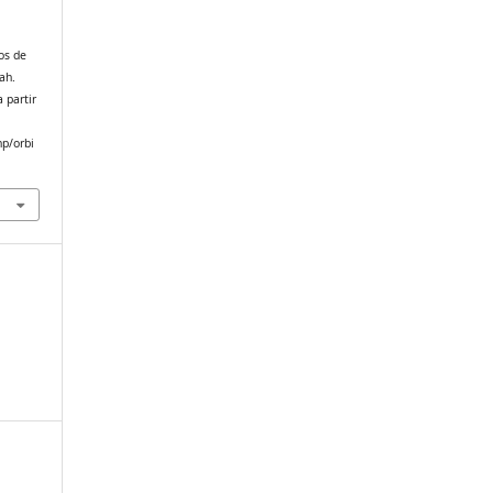
os de
ah.
 partir
hp/orbi