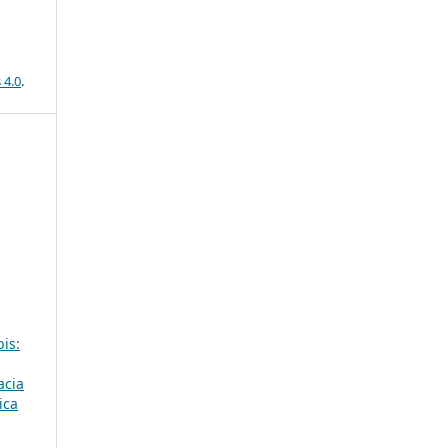
 4.0
.
is:
acia
ica