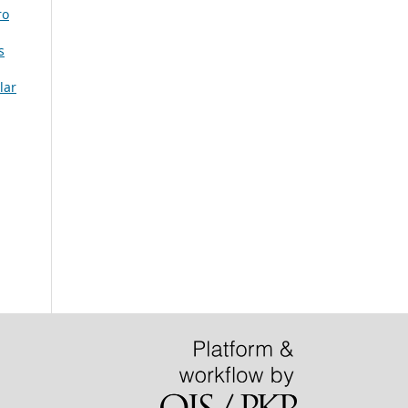
ro
s
lar