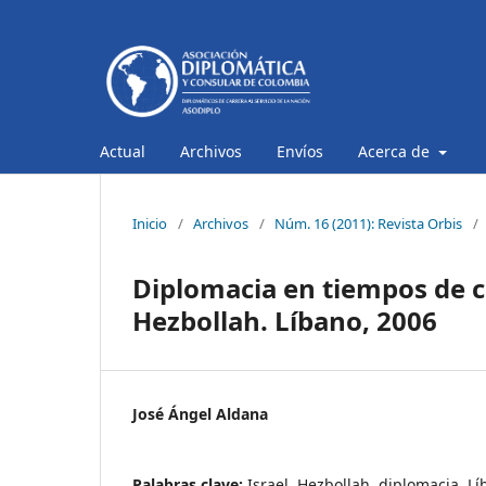
Actual
Archivos
Envíos
Acerca de
Inicio
/
Archivos
/
Núm. 16 (2011): Revista Orbis
/
Diplomacia en tiempos de cr
Hezbollah. Líbano, 2006
José Ángel Aldana
Palabras clave:
Israel, Hezbollah, diplomacia, L