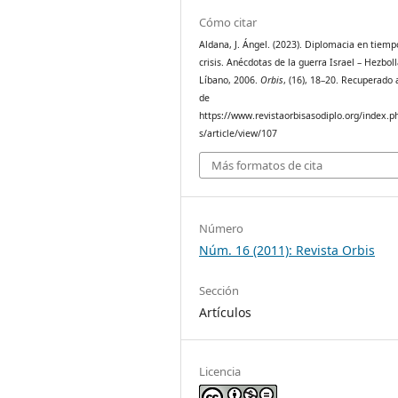
Cómo citar
Aldana, J. Ángel. (2023). Diplomacia en tiemp
crisis. Anécdotas de la guerra Israel – Hezboll
Líbano, 2006.
Orbis
, (16), 18–20. Recuperado a
de
https://www.revistaorbisasodiplo.org/index.p
s/article/view/107
Más formatos de cita
Número
Núm. 16 (2011): Revista Orbis
Sección
Artículos
Licencia