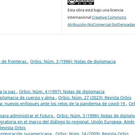
Esta obra está bajo una licencia
internacional
Creative Commons
Atribución-NoComercial-SinDerivadas
y de fronteras
,
Orbis: Núm. 3 (1996): Notas de diplomacia
a la paz
,
Orbis: Núm. 4 (1997): Notas de diplomacia
Diplomacia de cuerpo y alma
,
Orbis: Núm. 27 (2023): Revista Orbis
a: nuevos enfoques ante los retos de la pandemia de covid-19
,
Orb
para administrar el Futuro
,
Orbis: Núm. 3 (1996): Notas de diplom
ratoria en el marco del diálogo bi-regional. Unión Europea- Amér
Revista Orbis
 integración suramericana
,
Orbis: Núm. 14 (2009): Revista Orbis